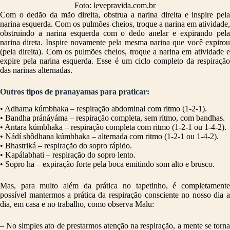
Foto: levepravida.com.br
Com o dedão da mão direita, obstrua a narina direita e inspire pela
narina esquerda. Com os pulmões cheios, troque a narina em atividade,
obstruindo a narina esquerda com o dedo anelar e expirando pela
narina direta. Inspire novamente pela mesma narina que você expirou
(pela direita). Com os pulmões cheios, troque a narina em atividade e
expire pela narina esquerda. Esse é um ciclo completo da respiração
das narinas alternadas.
Outros tipos de pranayamas para praticar:
• Adhama kúmbhaka – respiração abdominal com ritmo (1-2-1).
• Bandha pránáyáma – respiração completa, sem ritmo, com bandhas.
• Antara kúmbhaka – respiração completa com ritmo (1-2-1 ou 1-4-2).
• Nádí shôdhana kúmbhaka – alternada com ritmo (1-2-1 ou 1-4-2).
• Bhastriká – respiração do sopro rápido.
• Kapálabhati – respiração do sopro lento.
• Sopro ha – expiração forte pela boca emitindo som alto e brusco.
Mas, para muito além da prática no tapetinho, é completamente
possível mantermos a prática da respiração consciente no nosso dia a
dia, em casa e no trabalho, como observa Malu:
– No simples ato de prestarmos atenção na respiração, a mente se torna