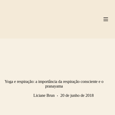
Pular
para
o
conteúdo
Yoga e respiração: a importância da respiração consciente e o
pranayama
Liciane Brun
20 de junho de 2018