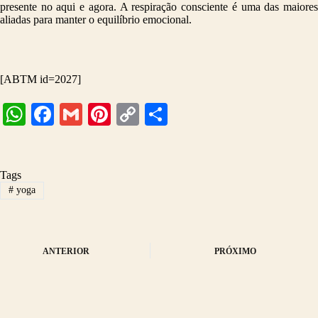
presente no aqui e agora. A respiração consciente é uma das maiores
aliadas para manter o equilíbrio emocional.
[ABTM id=2027]
W
Fa
G
Pi
C
S
ha
ce
m
nt
op
ha
ts
bo
ail
er
y
re
Tags
A
ok
es
Li
#
yoga
pp
t
nk
ANTERIOR
PRÓXIMO