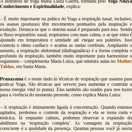
A instrutora de Yoga Maria Luiza Guerra, formada pelo
Yoga Nilay
Conhecimento e Espiritualidade
, explica:
– É muito importante na prática do Yoga a respiração nasal, inclusive,
os asanas (posturas) têm movimentos pontuados pela inspiração e
exalação. Destaca-se que o sistema nasal é preparado para isso. Sendo
o fluxo respiratório nasal, respiramos com mais calma, o ar que entra é
ajustado em temperatura e umidade até chegar aos pulmões. Isso
controla o ritmo cardíaco e acalma as ondas cerebrais. Ampliando o
assunto, a respiração abdominal (diafragmática) é a forma completa e
profunda da respiração, também muito importante para harmonizar o
organismo – complementa Maria Luiza, que ministra aulas no
Mathe
Tablao
, em Santa Maria.
Pranayama
é o nome dado às técnicas de respiração que usamos para
praticar Yoga. São técnicas que servem para aumentar e controlar a
nossa energia vital (o prana). Elas também são usadas para nos trazer
para a vivência do momento presente, como explica Maria Luiza:
– A respiração é intimamente ligada à concentração. Quando estamos
agitados, perdemos o controle da respiração e ela se torna curta e
torácica. Já enquanto calmos, podemos observar a expansão do
abdômen na ‘respiração completa’. As vantagens da respiração
consciente é a qualidade da presença. Quantas pessoas você já ouviu