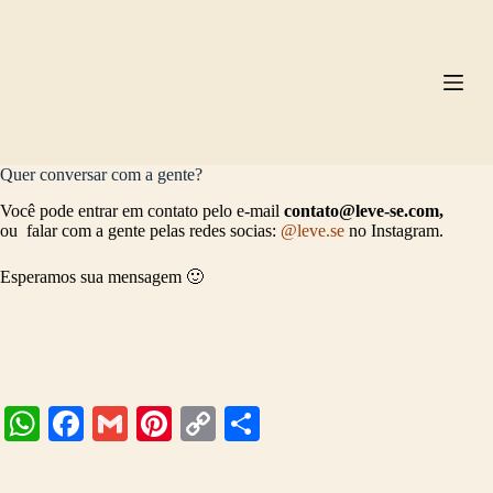
Pular
para
o
conteúdo
Quer conversar com a gente?
Você pode entrar em contato pelo e-mail
contato@leve-se.com,
ou falar com a gente pelas redes socias:
@leve.se
no Instagram.
Esperamos sua mensagem 🙂
W
Fa
G
Pi
C
S
ha
ce
m
nt
op
ha