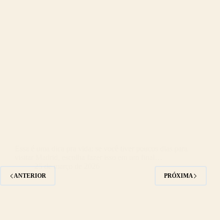
Essa é uma dica pra vida: se você tiver poucos dias para
visitar Madrid, escolha fazer isso em um final…
25 de março de 2026
ANTERIOR
PRÓXIMA