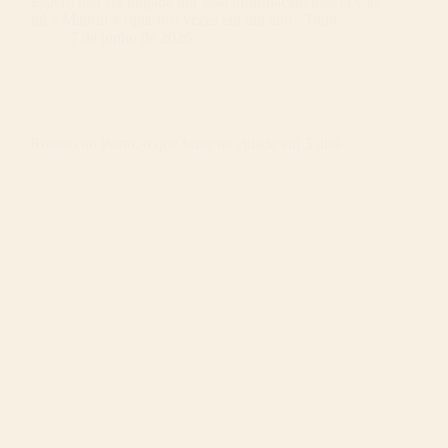
Espero não ser julgada por essa informação, mas lá vai:
fui a Madrid 4 (qua-tro) vezes em um ano. Tudo…
7 de junho de 2026
Roteiro no Porto: o que fazer na cidade em 3 dias