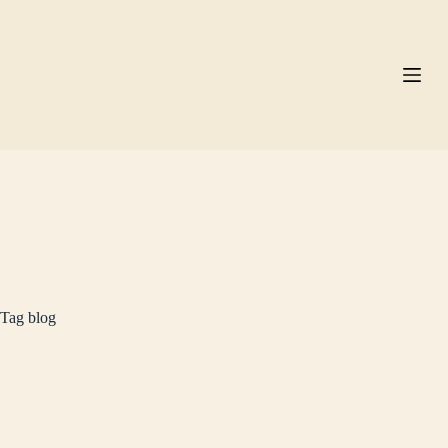
Pular
para
o
conteúdo
Tag
blog