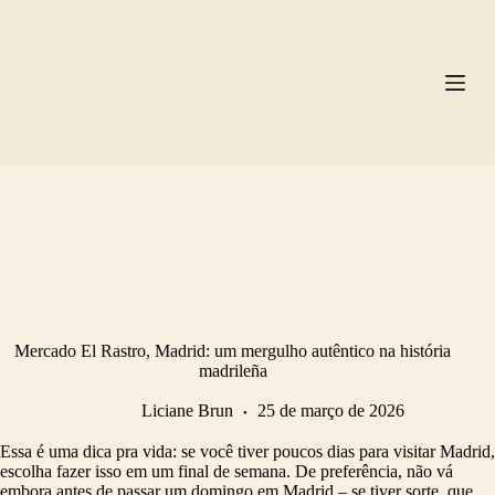
Pular
para
o
conteúdo
Mercado El Rastro, Madrid: um mergulho autêntico na história
madrileña
Liciane Brun
25 de março de 2026
Essa é uma dica pra vida: se você tiver poucos dias para visitar Madrid,
escolha fazer isso em um final de semana. De preferência, não vá
embora antes de passar um domingo em Madrid – se tiver sorte, que