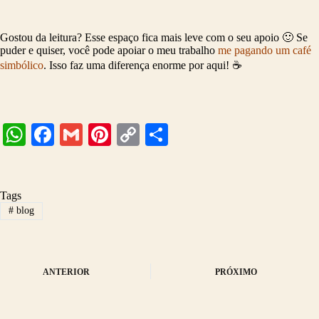
Gostou da leitura? Esse espaço fica mais leve com o seu apoio 🙂 Se
puder e quiser, você pode apoiar o meu trabalho
me pagando um café
simbólico
. Isso faz uma diferença enorme por aqui! ☕
W
Fa
G
Pi
C
S
ha
ce
m
nt
op
ha
ts
bo
ail
er
y
re
Tags
A
ok
es
Li
#
blog
pp
t
nk
ANTERIOR
PRÓXIMO