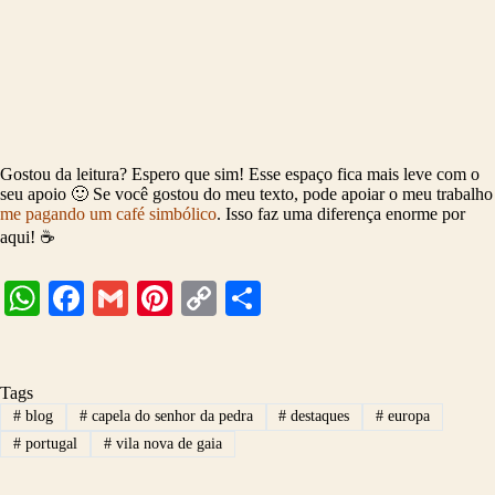
Gostou da leitura? Espero que sim! Esse espaço fica mais leve com o
seu apoio 🙂 Se você gostou do meu texto, pode apoiar o meu trabalho
me pagando um café simbólico
. Isso faz uma diferença enorme por
aqui! ☕
W
Fa
G
Pi
C
S
ha
ce
m
nt
op
ha
ts
bo
ail
er
y
re
Tags
A
ok
es
Li
#
blog
#
capela do senhor da pedra
#
destaques
#
europa
pp
t
nk
#
portugal
#
vila nova de gaia