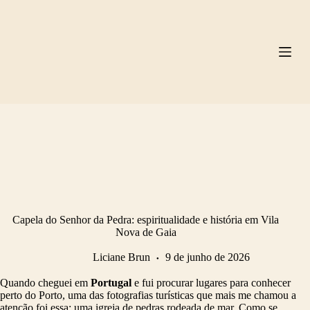
Pular
para
o
conteúdo
Capela do Senhor da Pedra: espiritualidade e história em Vila
Nova de Gaia
Liciane Brun
9 de junho de 2026
Quando cheguei em
Portugal
e fui procurar lugares para conhecer
perto do Porto, uma das fotografias turísticas que mais me chamou a
atenção foi essa: uma igreja de pedras rodeada de mar. Como se