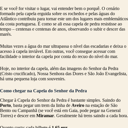
E se você for visitar o lugar, vai entender bem o porquê. O cenário
formado pela capela erguida sobre os rochedos e pelas águas do
Atlântico contribuiu para tornar este um dos lugares mais emblemáticos
da costa portuguesa. É como se ali essa capela de pedra resistisse ao
tempo – centenas e centenas de anos, observando o subir e descer das
marés.
Muitas vezes a água do mar ultrapassa o nível das escadarias e deixa o
acesso à capela inviável. Em outras, você consegue acessar com
facilidade o interior da capela por conta do recuo do nível do mar.
Hoje, no interior da capela, além das imagens do Senhor da Pedra
(Cristo crucificado), Nossa Senhora das Dores e São João Evangelista,
há uma pequena loja com souvenirs.
Como chegar na Capela do Senhor da Pedra
Chegar à Capela do Senhor da Pedra é bastante simples. Saindo do
Porto
, basta pegar um trem da linha de
Aveiro
na estação de São
Bento ou Campanhã (se você está em Gaia, pode pegar na General
Torres) e descer em
Miramar
. Geralmente há trens saindo a cada hora.
Quanto custa: cada bilhete é
1.65 eur.