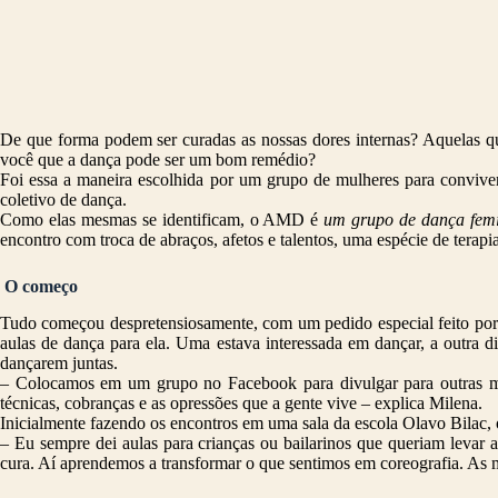
De que forma podem ser curadas as nossas dores internas? Aquelas qu
você que a dança pode ser um bom remédio?
Foi essa a maneira escolhida por um grupo de mulheres para conviver
coletivo de dança.
Como elas mesmas se identificam, o AMD é
um grupo de dança femin
encontro com troca de abraços, afetos e talentos, uma espécie de terap
O começo
Tudo começou despretensiosamente, com um pedido especial feito por 
aulas de dança para ela. Uma estava interessada em dançar, a outra 
dançarem juntas.
– Colocamos em um grupo no Facebook para divulgar para outras men
técnicas, cobranças e as opressões que a gente vive – explica Milena.
Inicialmente fazendo os encontros em uma sala da escola Olavo Bilac
– Eu sempre dei aulas para crianças ou bailarinos que queriam levar 
cura. Aí aprendemos a transformar o que sentimos em coreografia. As m