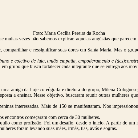
Foto: Maria Cecília Pereira da Rocha
e muitas vezes não sabemos explicar, aquelas angústias que parecem t
, compartilhar e ressignificar suas dores em Santa Maria. Mas o gru
ino e coletivo de luta, união empatia, empoderamento e (des)constr
ia em grupo que busca fortalecer cada integrante que se entrega aos mo
uma amiga da hoje coreógrafa e diretora do grupo, Milena Colognese,
disposta a ensinar. Nesse objetivo, buscaram reunir outras mulheres
inas interessadas. Mais de 150 se manifestaram. Nos impressionou 
, os encontros começaram com cerca de 30 mulheres.
aquilo como profissão. Foi um desafio, desde o início. A partir de u
ulheres foram levando suas mães, irmãs, tias, avós e sogras.