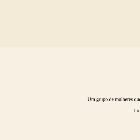
Pular
para
o
conteúdo
Um grupo de mulheres que 
Lic