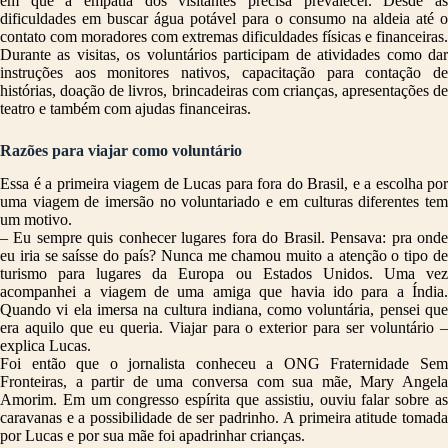
em que a empatia dos visitantes precisa prevalecer. Desde as
dificuldades em buscar água potável para o consumo na aldeia até o
contato com moradores com extremas dificuldades físicas e financeiras.
Durante as visitas, os voluntários participam de atividades como dar
instruções aos monitores nativos, capacitação para contação de
histórias, doação de livros, brincadeiras com crianças, apresentações de
teatro e também com ajudas financeiras.
Razões para viajar como voluntário
Essa é a primeira viagem de Lucas para fora do Brasil, e a escolha por
uma viagem de imersão no voluntariado e em culturas diferentes tem
um motivo.
– Eu sempre quis conhecer lugares fora do Brasil. Pensava: pra onde
eu iria se saísse do país? Nunca me chamou muito a atenção o tipo de
turismo para lugares da Europa ou Estados Unidos. Uma vez
acompanhei a viagem de uma amiga que havia ido para a Índia.
Quando vi ela imersa na cultura indiana, como voluntária, pensei que
era aquilo que eu queria. Viajar para o exterior para ser voluntário –
explica Lucas.
Foi então que o jornalista conheceu a ONG Fraternidade Sem
Fronteiras, a partir de uma conversa com sua mãe, Mary Angela
Amorim. Em um congresso espírita que assistiu, ouviu falar sobre as
caravanas e a possibilidade de ser padrinho. A primeira atitude tomada
por Lucas e por sua mãe foi apadrinhar crianças.