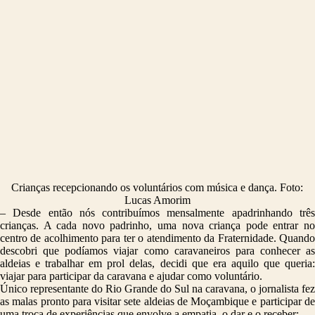
Crianças recepcionando os voluntários com música e dança. Foto:
Lucas Amorim
– Desde então nós contribuímos mensalmente apadrinhando três
crianças. A cada novo padrinho, uma nova criança pode entrar no
centro de acolhimento para ter o atendimento da Fraternidade. Quando
descobri que podíamos viajar como caravaneiros para conhecer as
aldeias e trabalhar em prol delas, decidi que era aquilo que queria:
viajar para participar da caravana e ajudar como voluntário.
Único representante do Rio Grande do Sul na caravana, o jornalista fez
as malas pronto para visitar sete aldeias de Moçambique e participar de
uma troca de experiências que envolve a empatia, o dar e o receber: