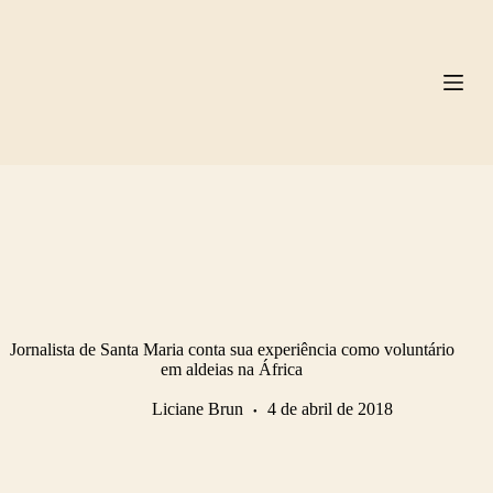
Pular
para
o
conteúdo
Jornalista de Santa Maria conta sua experiência como voluntário
em aldeias na África
Liciane Brun
4 de abril de 2018