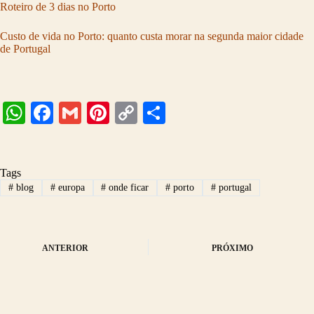
Roteiro de 3 dias no Porto
Custo de vida no Porto: quanto custa morar na segunda maior cidade
de Portugal
W
Fa
G
Pi
C
S
ha
ce
m
nt
op
ha
ts
bo
ail
er
y
re
Tags
A
ok
es
Li
#
blog
#
europa
#
onde ficar
#
porto
#
portugal
pp
t
nk
ANTERIOR
PRÓXIMO