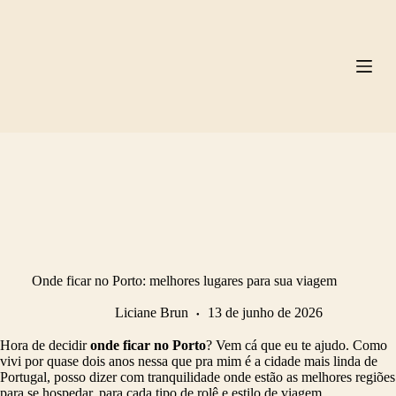
Pular
para
o
conteúdo
Onde ficar no Porto: melhores lugares para sua viagem
Liciane Brun
13 de junho de 2026
Hora de decidir
onde ficar no Porto
? Vem cá que eu te ajudo. Como
vivi por quase dois anos nessa que pra mim é a cidade mais linda de
Portugal, posso dizer com tranquilidade onde estão as melhores regiões
para se hospedar, para cada tipo de rolê e estilo de viagem.