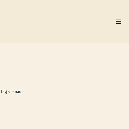
Pular
para
o
conteúdo
Tag
vietnam