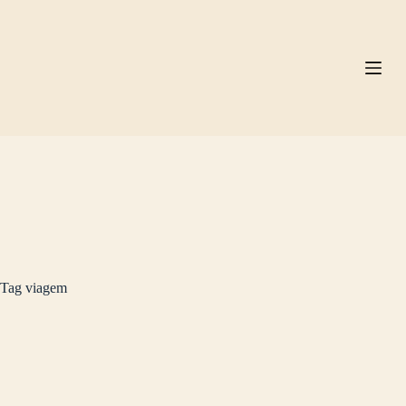
Pular
para
o
conteúdo
Tag
viagem