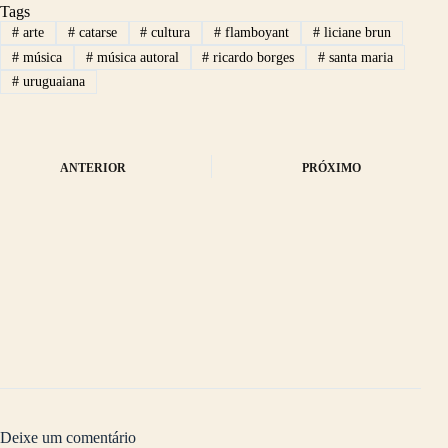
Tags
A
ok
es
Li
#
arte
#
catarse
#
cultura
#
flamboyant
#
liciane brun
pp
t
nk
#
música
#
música autoral
#
ricardo borges
#
santa maria
#
uruguaiana
ANTERIOR
PRÓXIMO
Deixe um comentário