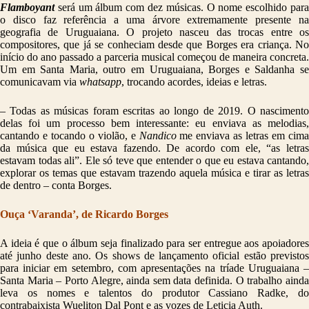
Flamboyant
será um álbum com dez músicas. O nome escolhido para
o disco faz referência a uma árvore extremamente presente na
geografia de Uruguaiana. O projeto nasceu das trocas entre os
compositores, que já se conheciam desde que Borges era criança. No
início do ano passado a parceria musical começou de maneira concreta.
Um em Santa Maria, outro em Uruguaiana, Borges e Saldanha se
comunicavam via
whatsapp
, trocando acordes, ideias e letras.
– Todas as músicas foram escritas ao longo de 2019. O nascimento
delas foi um processo bem interessante: eu enviava as melodias,
cantando e tocando o violão, e
Nandico
me enviava as letras em cima
da música que eu estava fazendo. De acordo com ele, “as letras
estavam todas ali”. Ele só teve que entender o que eu estava cantando,
explorar os temas que estavam trazendo aquela música e tirar as letras
de dentro – conta Borges.
Ouça ‘Varanda’, de Ricardo Borges
A ideia é que o álbum seja finalizado para ser entregue aos apoiadores
até junho deste ano. Os shows de lançamento oficial estão previstos
para iniciar em setembro, com apresentações na tríade Uruguaiana –
Santa Maria – Porto Alegre, ainda sem data definida. O trabalho ainda
leva os nomes e talentos do produtor Cassiano Radke, do
contrabaixista Wueliton Dal Pont e as vozes de Leticia Auth.