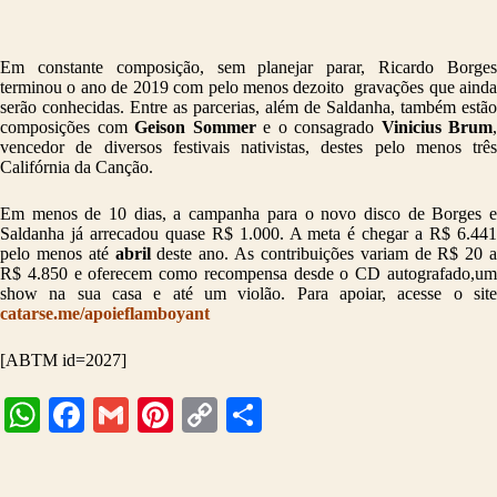
Em constante composição, sem planejar parar, Ricardo Borges
terminou o ano de 2019 com pelo menos dezoito gravações que ainda
serão conhecidas. Entre as parcerias, além de Saldanha, também estão
composições com
Geison Sommer
e o consagrado
Vinicius Brum
,
vencedor de diversos festivais nativistas, destes pelo menos três
Califórnia da Canção.
Em menos de 10 dias, a campanha para o novo disco de Borges e
Saldanha já arrecadou quase R$ 1.000. A meta é chegar a R$ 6.441
pelo menos até
abril
deste ano. As contribuições variam de R$ 20 a
R$ 4.850 e oferecem como recompensa desde o CD autografado,um
show na sua casa e até um violão. Para apoiar, acesse o site
catarse.me/apoieflamboyant
[ABTM id=2027]
W
Fa
G
Pi
C
S
ha
ce
m
nt
op
ha
ts
bo
ail
er
y
re