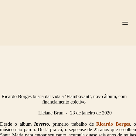
Pular
para
o
conteúdo
Ricardo Borges busca dar vida a ‘Flamboyant’, novo álbum, com
financiamento coletivo
Liciane Brun
23 de janeiro de 2020
Desde o álbum
Inverso
, primeiro trabalho de
Ricardo Borges
, 
músico não parou. De lá pra cá, o sepeense de 25 anos que escolheu
Santa Maria para entoar seu canto, acumula quase seis anos de muitas