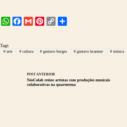
W
Fa
G
Pi
C
S
ha
ce
m
nt
op
ha
ts
bo
ail
er
y
re
Tags
A
ok
es
Li
#
arte
#
cultura
#
gustavo borges
#
gustavo kraemer
#
música
pp
t
nk
POST
ANTERIOR
NósColab reúne artistas com produções musicais
colaborativas na quarentena