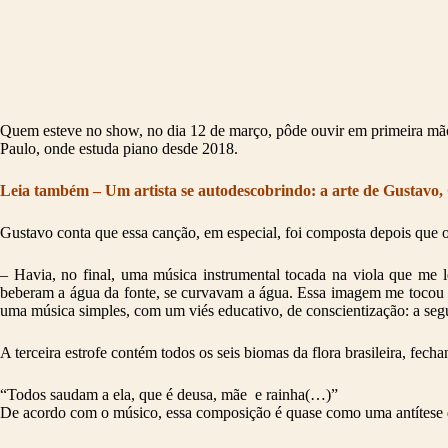
Quem esteve no show, no dia 12 de março, pôde ouvir em primeira mão
Paulo, onde estuda piano desde 2018.
Leia também – Um artista se autodescobrindo: a arte de Gustavo,
Gustavo conta que essa canção, em especial, foi composta depois que o
– Havia, no final, uma música instrumental tocada na viola que me 
beberam a água da fonte, se curvavam a água. Essa imagem me tocou e e
uma música simples, com um viés educativo, de conscientização: a segu
A terceira estrofe contém todos os seis biomas da flora brasileira, fe
“Todos saudam a ela, que é deusa, mãe e rainha(…)”
De acordo com o músico, essa composição é quase como uma antítese d