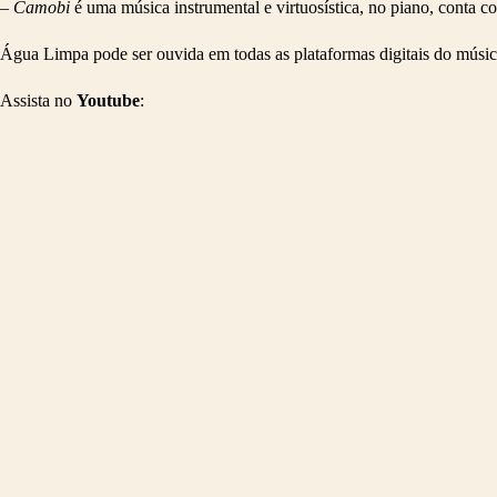
–
C
amobi
é uma música instrumental e virtuosística, no piano, conta c
Água Limpa pode ser ouvida em todas as plataformas digitais do músi
Assista no
Youtube
: