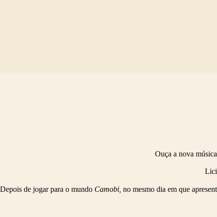
Pular
para
o
conteúdo
Ouça a nova música
Lic
Depois de jogar para o mundo
Camobi,
no mesmo dia em que apresento