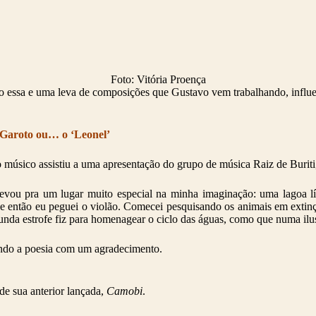
Foto: Vitória Proença
 essa e uma leva de composições que Gustavo vem trabalhando, influe
 Garoto ou… o ‘Leonel’
 músico assistiu a uma apresentação do grupo de música Raiz de Buriti,
levou pra um lugar muito especial na minha imaginação: uma lagoa lí
ntão eu peguei o violão. Comecei pesquisando os animais em extinção d
nda estrofe fiz para homenagear o ciclo das águas, como que numa ilust
chando a poesia com um agradecimento.
e sua anterior lançada,
Camobi
.