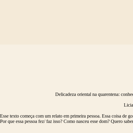
Pular
para
o
conteúdo
Delicadeza oriental na quarentena: conhe
Lici
Esse texto começa com um relato em primeira pessoa. Essa coisa de gost
Por que essa pessoa fez/ faz isso? Como nasceu esse dom? Quero saber