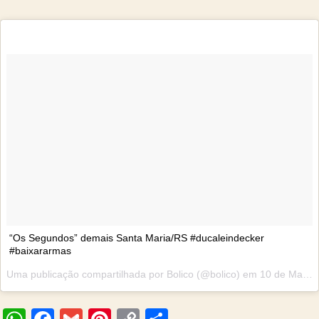
“Os Segundos” demais Santa Maria/RS #ducaleindecker
#baixararmas
Uma publicação compartilhada por
Bolico
(@bolico) em
10 de Mai, 2018 às 7:50 PDT