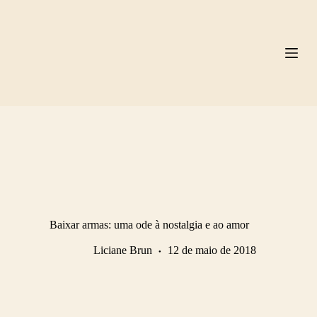
Pular
para
o
conteúdo
Baixar armas: uma ode à nostalgia e ao amor
Liciane Brun
12 de maio de 2018