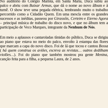
No auditório do Colégio Marista, em Santa Maria, Duca subiu ao
palco e abriu com
Baixar Armas
, que dá o nome ao novo álbum e 
turnê. O show teve uma pegada elétrica, lembrando muito o trabalho
percorrido como a Cidadão Quem. Em uma mescla entre os grandes
sucessos e as inéditas, passeou por
Girassóis
,
Certeiro
e
Eterno Agora
– principal música de trabalho do disco novo, e que no álbum tem a
participação de Veco Marques, integrante da
Nenhum de Nós
.
Em meio a aplausos e cantaroladas tímidas do público, Duca se dirigiu
ao piano que estava no meio do palco, envolto à estampa das flores
que marcam a capa do novo disco. Foi de lá que tocou e cantou
Bossa
(
há quem construa os aviões, escreva as revistas… outros dedilha
violões…
). Foi do piano que também mostrou pra gente
Menina
,
canção feita para a filha, a pequena Laura, de 2 anos.