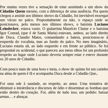
Por muitas vezes tive a sensação de estar assistindo a um show da
Cidadão Quem
mesmo, com a diferença de uma ausência. Pra quem
chegou a assistir aos últimos shows da Cidadão, foi inevitável enxergar
um vácuo no palco. Propositalmente ou não, o espaço onde se
posicionava, pelo menos nos últimos shows, o baixista
Luciano
Leindecker
, estava vazio. O guitarrista Maurício Chaise e o baixista
Igor Conrad, (que é de Santa Maria) estavam, ambos, ao lado direito
de Duca. Claudio Matos, comandando a batera, posicionou-se à
esquerda do vocalista, mas ao fundo do palco. No meu imaginário,
Luciano estaria ali, ao lado esquerdo e em frente ao público. Se foi
proposital ou acidental, o que pareceu aos meus olhos foi um profundo
respeito ao lugar onde Luciano deveria sempre estar e esteve durante
os 20 anos de Cidadão.
Com pouco mais de uma hora e meia, o show de quinta foi um carinho
na alma de quem é fã e acompanha Duca desde a Cidadão Que,.
Foi uma ode à saudade, ao respeito, ao amor. Uma tentativa de
diminuir a intolerância e discursos de ódio e disseminar as bombas que
estão dentro do coração. Foi, além de tudo isso, um pedido: baixar
armas… e abraçar.