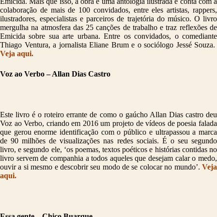
Emicida. Mais que isso, a obra é uma antologia ilustrada e conta com a
colaboração de mais de 100 convidados, entre eles artistas, rappers,
ilustradores, especialistas e parceiros de trajetória do músico. O livro
mergulha na atmosfera das 25 canções de trabalho e traz reflexões de
Emicida sobre sua arte urbana. Entre os convidados, o comediante
Thiago Ventura, a jornalista Eliane Brum e o sociólogo Jessé Souza.
Veja aqui.
Voz ao Verbo – Allan Dias Castro
Este livro é o roteiro errante de como o gaúcho Allan Dias castro deu
Voz ao Verbo, criando em 2016 um projeto de vídeos de poesia falada
que gerou enorme identificação com o público e ultrapassou a marca
de 90 milhões de visualizações nas redes sociais. É o seu segundo
livro, e segundo ele, ‘os poemas, textos poéticos e histórias contidas no
livro servem de companhia a todos aqueles que desejam calar o medo,
ouvir a si mesmo e descobrir seu modo de se colocar no mundo’.
Veja
aqui.
Essa gente – Chico Buarque