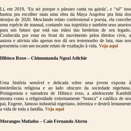
Li, em 2019, ‘Eu sei porque o pássaro canta na gaiola’, e “só” isso
bastou pra escolher mais uma obra da Maya Angelou pra lista dos
desejos de 2020. Mesclando relato confessional e poesia, ela concebe
uma espécie de manual, contando sua trajetória e também seus anseios
para um futuro que está nas mãos das herdeiras de seu legado.
Conhecida por estar no front do movimento pelos direitos civis, a
autora e ativista não apenas nos dá seu testemunho de luta, mas nos
presenteia com um tocante relato de exaltação à vida.
Veja aqui
Hibisco Roxo – Chimamanda Ngozi Adichie
Uma história sensível e delicada sobre uma jovem exposta à
intolerância religiosa e ao lado obscuro da sociedade nigeriana.
Protagonista e narradora de Hibisco roxo, a adolescente Kambili
mostra como a religiosidade extremamente “branca” e católica de seu
pai, Eugene, famoso industrial nigeriano, inferniza e destrói lentamente
a vida de toda a família.
Veja aqui
Morangos Mofados – Caio Fernando Abreu