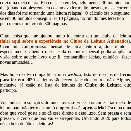
criei uma meta diária. Ela consistia em ler, pelo menos, 30 minutos por
dia (quando adolescente eu costumava ler muito mesmo, mas a correria
dos dias foi me tornando uma leitora relapsa). O cálculo era o seguinte:
se em 30 minutos conseguir ler 10 páginas, no fim do mês terei lido
pelo menos um livro de 300 páginas.
Outra coisa que me ajudou muito foi entrar em um clube de leitura
(falei aqui sobre a experiência no Clube de Leitura Athenados)
.
Criar um compromisso mensal de uma leitura ajudou muito –
especialmente sabendo que a cada encontro mensal podia ampliar a
visão sobre aquele livro que li, compartilhar ideias, opiniões, fazer
novas amizades…
Mas hoje resolvi compartilhar uma
wishlist
, lista de desejos de
livro
para ler em 2020
– alguns são recém lançados, outros não. Alguns
inclusive, já estão na lista de leituras do
Clube de Leitura
qu
participo.
Voltando às resoluções do ano novo: se você não curte criar meta de
leitura para não ter mais um ‘compromisso’,
apenas leia!
Escolha um
obra que você goste e se dê esse direito e esse luxo. Sem pressa e sem
pressão. É certo que não vai se arrepender. Um lindo 2020 para todos
nós, cheio de ótimas leituras!