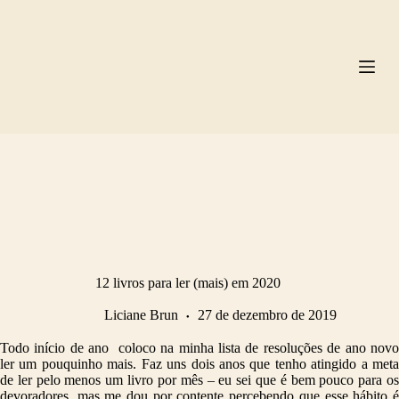
Pular
para
o
conteúdo
12 livros para ler (mais) em 2020
Liciane Brun
27 de dezembro de 2019
Todo início de ano coloco na minha lista de resoluções de ano novo
ler um pouquinho mais. Faz uns dois anos que tenho atingido a meta
de ler pelo menos um livro por mês – eu sei que é bem pouco para os
devoradores, mas me dou por contente percebendo que esse hábito é